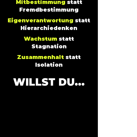
Mitbestimmung
statt
Fremdbestimmung
Eigenverantwortung
statt
Hierarchiedenken
Wachstum
statt
Stagnation
Zusammenhalt
statt
Isolation
WILLST DU...
... EIN TEAMEVENT
ERLEBEN, DAS ECHTEN
IMPACT FÜR EURE
ZUSAMMENARBEIT
LIEFERT?