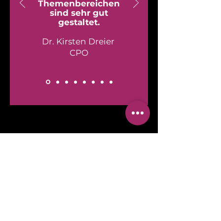
Themenbereichen
sind sehr gut
gestaltet.
Dr. Kirsten Dreier
CPO
MEHR DAVON?
In dir geht das Pferd durch,
wenn du dir vorstellst, wie dein
Teams das Beste aus sich
herausholt – sowohl für das