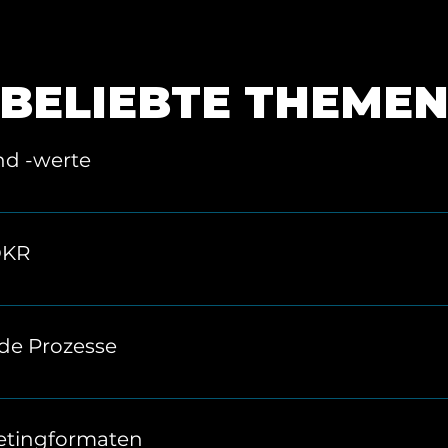
BELIEBTE THEME
nd -werte
hr gemeinsam das Selbstverständnis eures Teams: Welche
tragen euer Handeln?
OKR
, um messbare und motivierende Ziele zu setzen. So ble
t verfolgen.
de Prozesse
e und erarbeitet gemeinsam schlanke, effiziente Prozes
ertvolle Ressourcen.
etingformaten