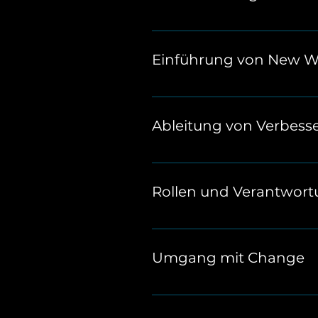
Wie viel Meeting-Zeit ist wir
Kommunikation und reduzier
Einführung von New W
Entdeckt moderne Arbeitsme
fördert ihr Flexibilität und M
Ableitung von Verbe
Gemeinsam analysiert ihr akt
kontinuierliche Lern- und Op
Rollen und Verantwort
Klärt Zuständigkeiten und er
Verantwortungsgefühl und fö
Umgang mit Change
Wandel bedeutet Arbeit, birgt
Teammitglieder sowie Trans