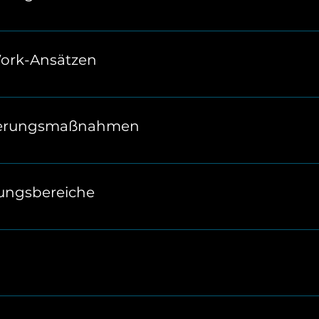
klich sinnvoll? Durch neue Formate und klare Strukturen 
t unnötige Routinen.
ork-Ansätzen
thoden und -modelle, die auf Vertrauen und Eigenver
otivation im Team.
sserungsmaßnahmen
uelle Herausforderungen und entwickelt konkrete Lösun
timierungskultur.
ungsbereiche
arbeitet klare Rollenprofile. Das verhindert Überschneid
rdert effizientes Handeln.
 aber zahlreiche Chancen für's Team, die es aufzudecken 
parenz und Mut zum Experimentieren bringen euch vor