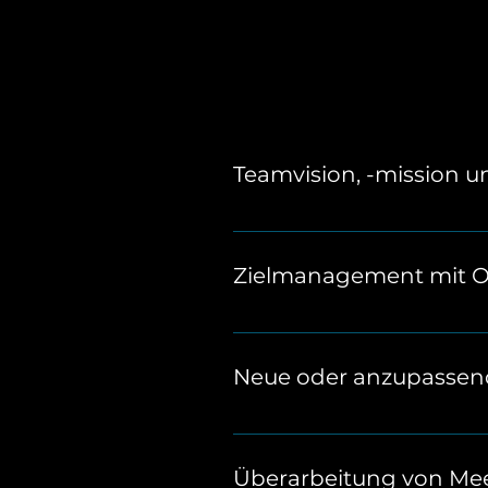
Teamvision, -mission u
In diesem Workshop schärft i
steht ihr und welche Werte 
Zielmanagement mit 
Lernt das OKR-System kennen
könnt Fortschritte transparen
Neue oder anzupassen
Analysiert bestehende Abläuf
Zusammenarbeit und spart w
Überarbeitung von Me